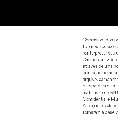
Comissionados p
tivemos acesso tot
reinterpretar seu u
Criamos um vídeo 
através de uma n
animação como lin
arquivo, campanha
perspectiva e esti
matelassê da MIU
Confidential e Miu
A edição do vídeo
tornaram a base 