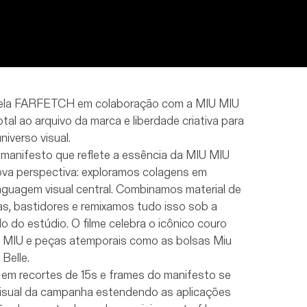
SOBRE NÓS
ela FARFETCH em colaboração com a MIU MIU
al ao arquivo da marca e liberdade criativa para
niverso visual.
manifesto que reflete a essência da MIU MIU
ova perspectiva: exploramos colagens em
guagem visual central. Combinamos material de
s, bastidores e remixamos tudo isso sob a
lo do estúdio. O filme celebra o icônico couro
 MIU e peças atemporais como as bolsas Miu
 Belle.
 em recortes de 15s e frames do manifesto se
visual da campanha estendendo as aplicações